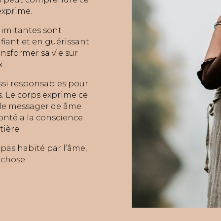
exprime.
limitantes sont
fiant et en guérissant
ansformer sa vie sur
.
ssi responsables pour
. Le corps exprime ce
t le messager de âme.
onté a la conscience
tière.
t pas habité par l’âme,
e chose