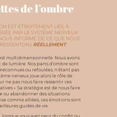
ettes de l’ombre
ON EST ÉTROITEMENT LIÉE À
GÉRÉE PAR LE SYSTÈME NERVEUX
NOUS INFORME DE CE QUE NOUS
 RESSENTONS
RÉELLEMENT
.
st multidimensionnelle. Nous avons
t de lumière. Nos parts d’ombre sont
méconnues ou refoulées, n’étant pas
tème nerveux joue alors le rôle de
ur ne pas nous faire ressentir ces
tives ». Sa stratégie est de nous faire
tre ou abandonner des situations
rise comme alliées, ces émotions sont
illeures guides de vie.
lorsque vous avez peur du conflit ou