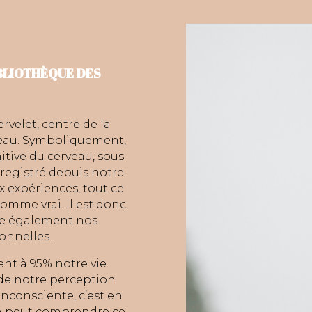
IBLIOTHÈQUE DES
ervelet, centre de la
rveau. Symboliquement,
mitive du cerveau, sous
enregistré depuis notre
x expériences, tout ce
mme vrai. Il est donc
rte également nos
onnelles.
nt à 95% notre vie.
t de notre perception
inconsciente, c’est en
n peut comprendre ce