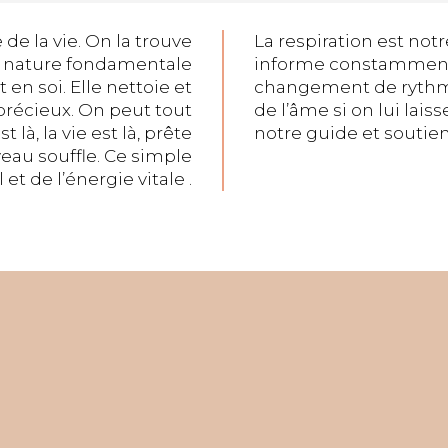
de la vie. On la trouve
La respiration est notr
a nature fondamentale
informe constamment 
t en soi. Elle nettoie et
changement de rythme 
s précieux. On peut tout
de l’âme si on lui lais
là, la vie est là, prête
notre guide et soutien 
veau souffle. Ce simple
et de l’énergie vitale .