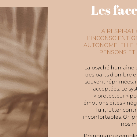
Les fac
LA RESPIRATI
L’INCONSCIENT. 
AUTONOME, ELLE 
PENSONS ET
La psyché humaine e
des parts d’ombre e
souvent réprimées, 
acceptées. Le sys
« protecteur » po
émotions dites « néga
fuir, lutter con
inconfortables. Or, p
nos me
Prenons un exemple, 