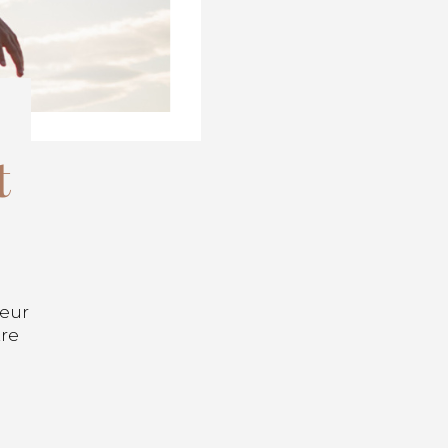
t
ieur
tre