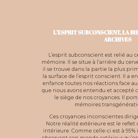
L’ESPRIT SUBCONSCIENT, LA B
ARCHIVES
L’esprit subconscient est relié au c
mémoire. Il se situe à l’arrière du ce
il se trouve dans la partie la plus pri
la surface de l’esprit conscient. Il a 
enfance toutes nos réactions face au
que nous avons entendu et accepté co
le siège de nos croyances. Il po
mémoires transgénérati
Ces croyances inconscientes dirige
Notre réalité extérieure est le refle
intérieure. Comme celle-ci est à 95% 
observant son monde extérieur qu’o