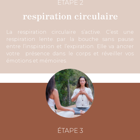
ÉTAPE 2
respiration circulaire
La respiration circulaire s’active. C’est une
respiration lente par la bouche sans pause
entre l’inspiration et l’expiration. Elle va ancrer
votre présence dans le corps et réveiller vos
émotions et mémoires.
ÉTAPE 3