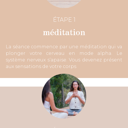
ÉTAPE 1
méditation
La séance commence par une méditation qui va
plonger votre cerveau en mode alpha. Le
système nerveux s’apaise. Vous devenez présent
aux sensations de votre corps